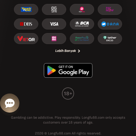
Lebih Banyak
Gambling can be addictive. Play responsibly. Longfu88.com only accepts
customers over 18 years of age.
2026 © Longfu88.com All rights reserved.