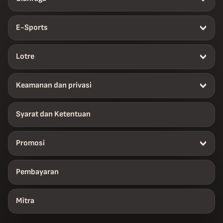
E-Sports
Lotre
Keamanan dan privasi
Syarat dan Ketentuan
Promosi
Pembayaran
Mitra