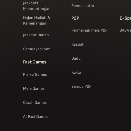
Jackpots
Semua Lotre
Keberuntungan
Hujan Hadiah &
P2P
E-Sp
Kemenangan
Permainan meja P2P
SABA 
Jackpot Harian
Kasual
Semua Jackpot
Dadu
Fast Games
Kartu
Plinko Games
Semua P2P
Mine Games
Crash Games
All Fast Games