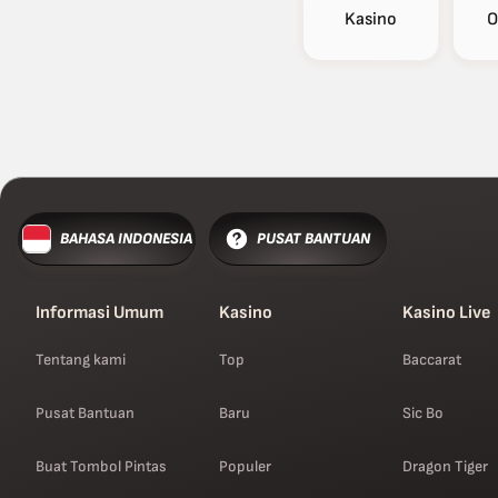
Kasino
O
BAHASA INDONESIA
PUSAT BANTUAN
Informasi Umum
Kasino
Kasino Live
Tentang kami
Top
Baccarat
Pusat Bantuan
Baru
Sic Bo
Buat Tombol Pintas
Populer
Dragon Tiger