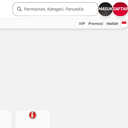
MASUK
DAFTAR
Permainan, Kategori, Penyedia
VIP
Promosi
Hadiah