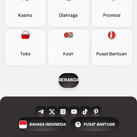
Kasino
Olahraga
Promosi
Kasir
Toko
Pusat Bantuan
BERANDA
BAHASA INDONESIA
PUSAT BANTUAN