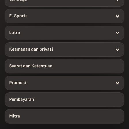
E-Sports
Lotre
Keamanan dan privasi
Syarat dan Ketentuan
Promosi
Pembayaran
Mitra