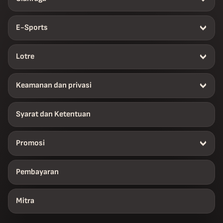
E-Sports
Lotre
Keamanan dan privasi
Syarat dan Ketentuan
Promosi
Pembayaran
Mitra