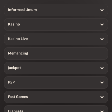
Informasi Umum
Kasino
Kasino Live
Memancing
Jackpot
P2P
Fast Games
Olahraga