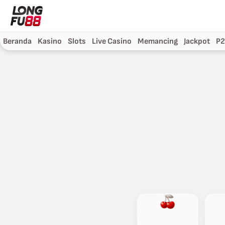
Beranda
Kasino
Slots
Live Casino
Memancing
Jackpot
P2