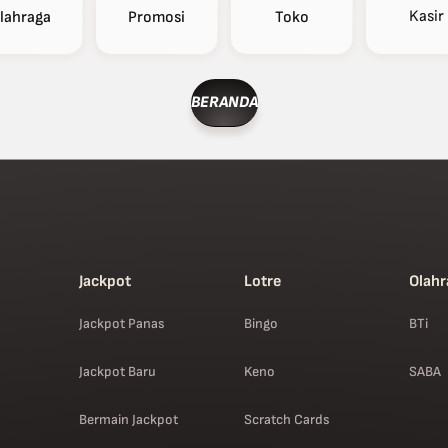
Kasir
lahraga
Promosi
Toko
BERANDA
Jackpot
Lotre
Olahr
Jackpot Panas
Bingo
BTi
Jackpot Baru
Keno
SABA
Bermain Jackpot
Scratch Cards