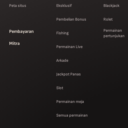
Peta situs
Eksklusif
Blackjack
Pembelian Bonus
Rolet
Permainan
Pembayaran
Fishing
pertunjukan
Mitra
Permainan Live
Arkade
Jackpot Panas
Slot
Permainan meja
Semua permainan