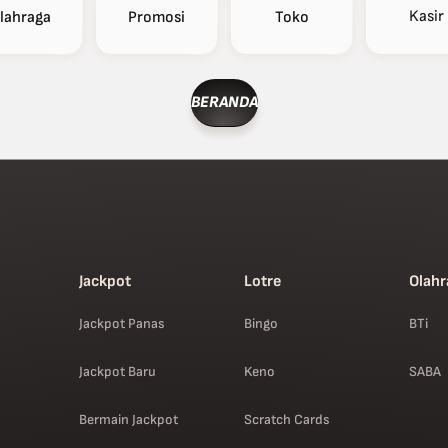
Kasir
lahraga
Promosi
Toko
BERANDA
Jackpot
Lotre
Olahr
Jackpot Panas
Bingo
BTi
Jackpot Baru
Keno
SABA
Bermain Jackpot
Scratch Cards