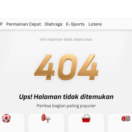
P
Permainan Cepat
Olahraga
E-Sports
Lotere
404 halaman tidak ditemukan
Ups! Halaman tidak ditemukan
Periksa bagian paling populer