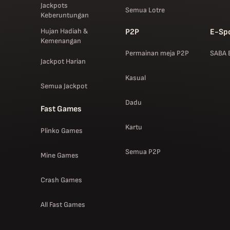
Jackpots
Semua Lotre
Keberuntungan
Hujan Hadiah &
P2P
E-Sp
Kemenangan
Permainan meja P2P
SABA 
Jackpot Harian
Kasual
Semua Jackpot
Dadu
Fast Games
Kartu
Plinko Games
Semua P2P
Mine Games
Crash Games
All Fast Games