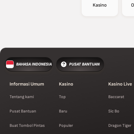
Kasino
O
BAHASA INDONESIA
PUSAT BANTUAN
Informasi Umum
Kasino
Kasino Live
Tentang kami
Top
Baccarat
Pusat Bantuan
Baru
Sic Bo
Buat Tombol Pintas
Populer
Dragon Tiger