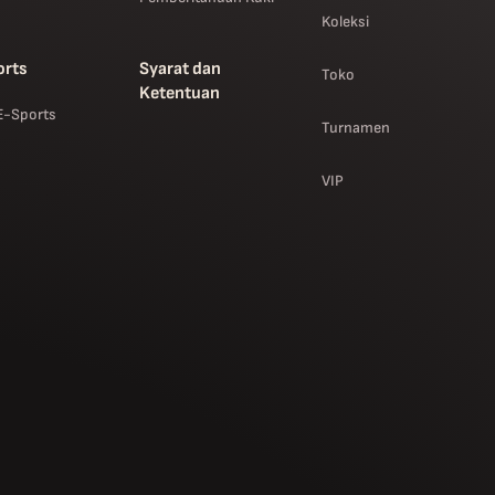
Koleksi
orts
Syarat dan
Toko
Ketentuan
E-Sports
Turnamen
VIP