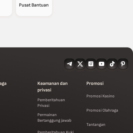
Pusat Bantuan
aga
Keamanan dan
Promosi
privasi
Promosi Kasino
Pemberitahuan
Privasi
Promosi Olahraga
Permainan
Bertanggung jawab
Tantangan
Pemberitahuan Kuki