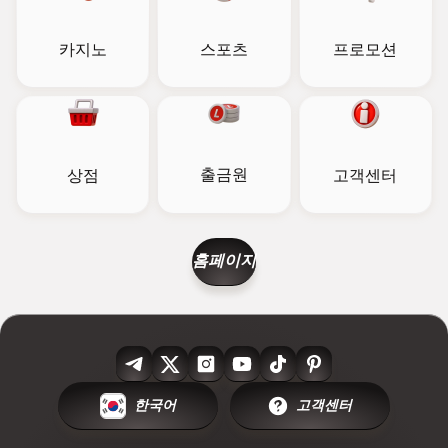
카지노
스포츠
프로모션
출금원
상점
고객센터
홈페이지
한국어
고객센터