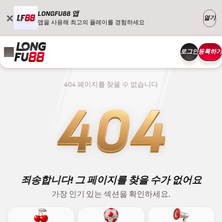
LONGFU88 앱
열기
앱을 사용해 최고의 플레이를 경험하세요
로그인
등록하기
404 페이지를 찾을 수 없습니다
죄송합니다! 그 페이지를 찾을 수가 없어요
가장 인기 있는 섹션을 확인하세요.