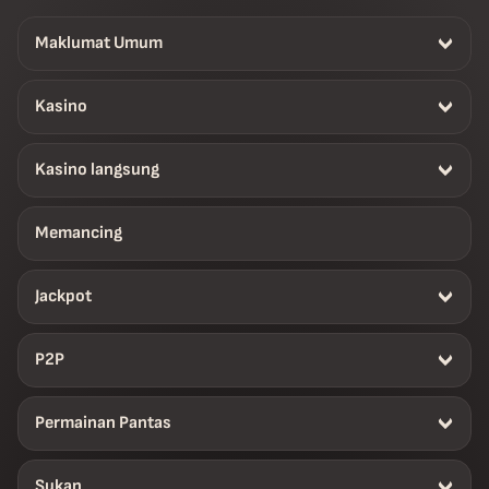
Maklumat Umum
Kasino
Kasino langsung
Memancing
Jackpot
P2P
Permainan Pantas
Sukan