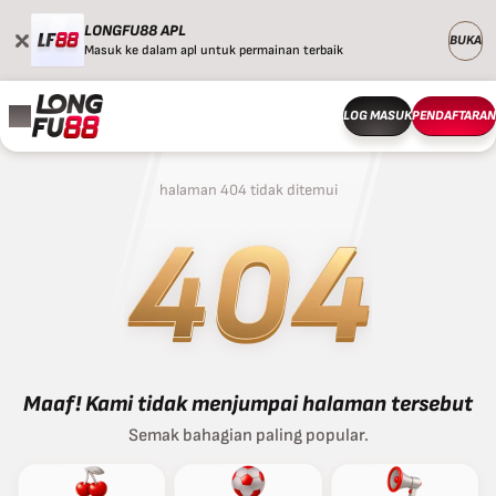
LONGFU88 APL
BUKA
Masuk ke dalam apl untuk permainan terbaik
LOG MASUK
PENDAFTARAN
halaman 404 tidak ditemui
Maaf! Kami tidak menjumpai halaman tersebut
Semak bahagian paling popular.