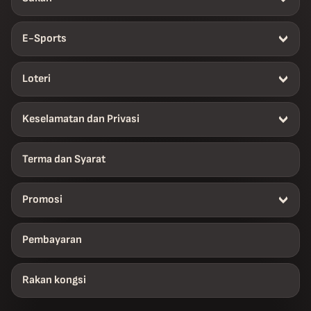
E-Sports
Loteri
Keselamatan dan Privasi
Terma dan Syarat
Promosi
Pembayaran
Rakan kongsi