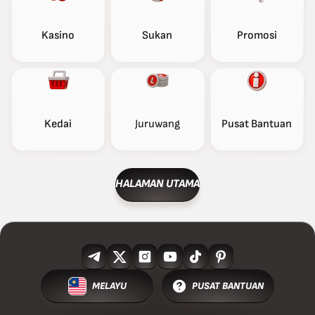
Kasino
Sukan
Promosi
Juruwang
Kedai
Pusat Bantuan
HALAMAN UTAMA
MELAYU
PUSAT BANTUAN