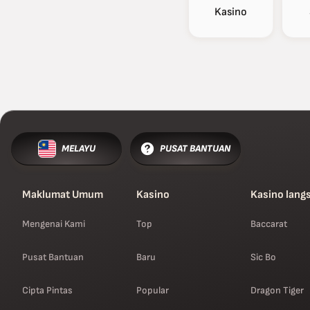
Kasino
MELAYU
PUSAT BANTUAN
Maklumat Umum
Kasino
Kasino lang
Mengenai Kami
Top
Baccarat
Pusat Bantuan
Baru
Sic Bo
Cipta Pintas
Popular
Dragon Tiger