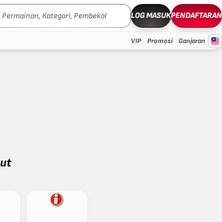
LOG MASUK
PENDAFTARAN
Permainan, Kategori, Pembekal
VIP
Promosi
Ganjaran
ut