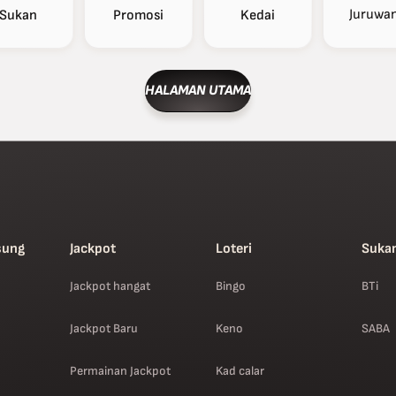
Juruwa
Sukan
Promosi
Kedai
HALAMAN UTAMA
sung
Jackpot
Loteri
Suka
Jackpot hangat
Bingo
BTi
Jackpot Baru
Keno
SABA
Permainan Jackpot
Kad calar