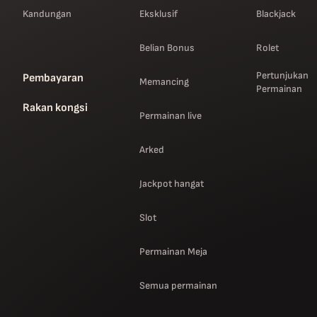
Kandungan
Eksklusif
Blackjack
Belian Bonus
Rolet
Pertunjukan
Pembayaran
Memancing
Permainan
Rakan kongsi
Permainan live
Arked
Jackpot hangat
Slot
Permainan Meja
Semua permainan