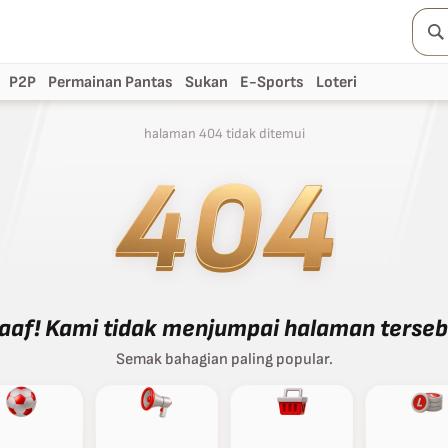
P2P
Permainan Pantas
Sukan
E-Sports
Loteri
halaman 404 tidak ditemui
aaf! Kami tidak menjumpai halaman terseb
Semak bahagian paling popular.