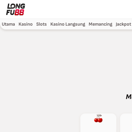
Utama
Kasino
Slots
Kasino Langsung
Memancing
Jackpot
M