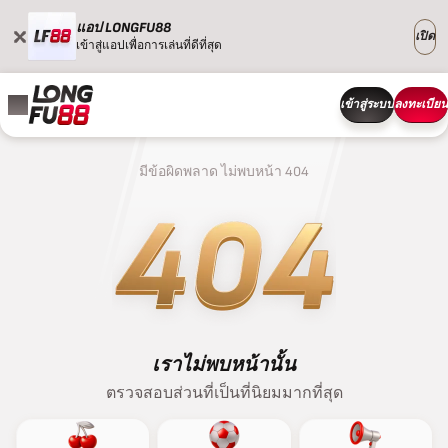
แอป LONGFU88
เปิด
เข้าสู่แอปเพื่อการเล่นที่ดีที่สุด
เข้าสู่ระบบ
ลงทะเบียน
มีข้อผิดพลาด ไม่พบหน้า 404
เราไม่พบหน้านั้น
ตรวจสอบส่วนที่เป็นที่นิยมมากที่สุด