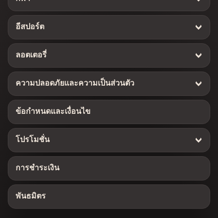
อีสปอร์ต
ลอตเตอรี่
ความปลอดภัยและความเป็นส่วนตัว
ข้อกำหนดและเงื่อนไข
โปรโมชั่น
การชำระเงิน
พันธมิตร