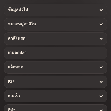
ข้อมูลทั่วไป
หมวดหมู่คาสิโน
คาสิโนสด
เกมตกปลา
แจ็คพอต
P2P
เกมเร็ว
กีฬา