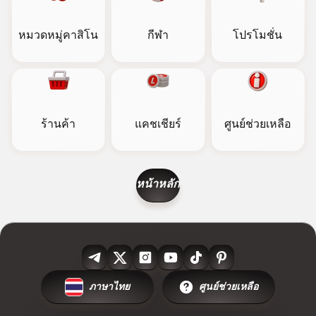
หมวดหมู่คาสิโน
กีฬา
โปรโมชั่น
แคชเชียร์
ร้านค้า
ศูนย์ช่วยเหลือ
หน้าหลัก
ภาษาไทย
ศูนย์ช่วยเหลือ