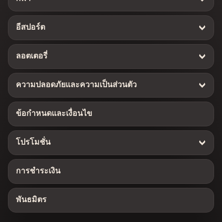
อีสปอร์ต
ลอตเตอรี่
ความปลอดภัยและความเป็นส่วนตัว
ข้อกำหนดและเงื่อนไข
โปรโมชั่น
การชำระเงิน
พันธมิตร