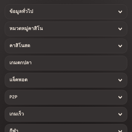
ข้อมูลทั่วไป
หมวดหมู่คาสิโน
คาสิโนสด
เกมตกปลา
แจ็คพอต
P2P
เกมเร็ว
กีฬา