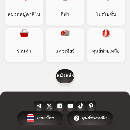
หมวดหมู่คาสิโน
กีฬา
โปรโมชั่น
แคชเชียร์
ร้านค้า
ศูนย์ช่วยเหลือ
หน้าหลัก
ภาษาไทย
ศูนย์ช่วยเหลือ