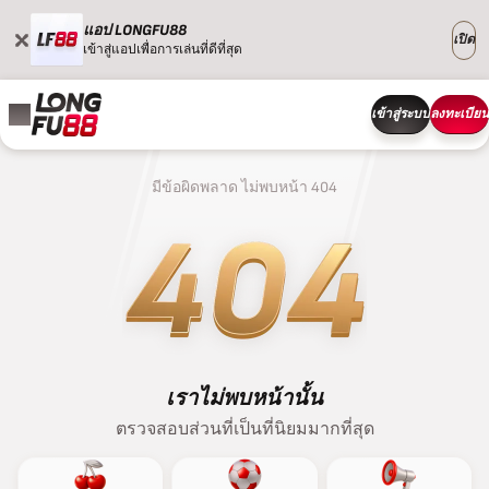
แอป LONGFU88
เปิด
เข้าสู่แอปเพื่อการเล่นที่ดีที่สุด
เข้าสู่ระบบ
ลงทะเบียน
มีข้อผิดพลาด ไม่พบหน้า 404
เราไม่พบหน้านั้น
ตรวจสอบส่วนที่เป็นที่นิยมมากที่สุด