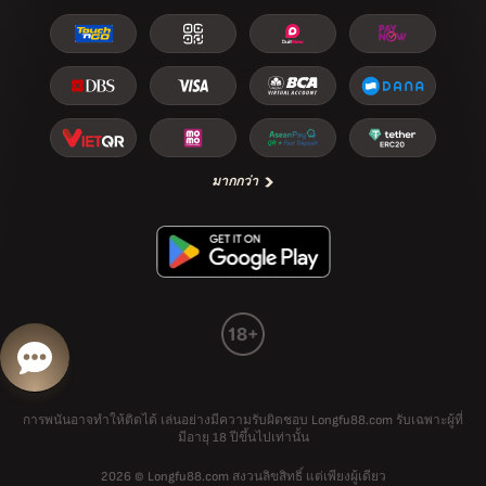
มากกว่า
การพนันอาจทำให้ติดได้ เล่นอย่างมีความรับผิดชอบ Longfu88.com รับเฉพาะผู้ที่
มีอายุ 18 ปีขึ้นไปเท่านั้น
2026 © Longfu88.com สงวนลิขสิทธิ์ แต่เพียงผู้เดียว