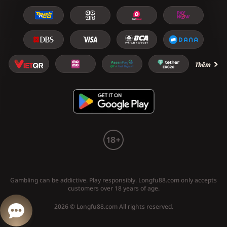
Thêm
Gambling can be addictive. Play responsibly. Longfu88.com only accepts
customers over 18 years of age.
2026 © Longfu88.com All rights reserved.