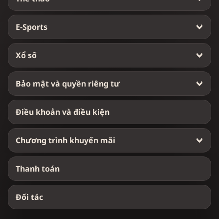
E-Sports
Xổ số
Bảo mật và quyền riêng tư
Điều khoản và điều kiện
Chương trình khuyến mãi
Thanh toán
Đối tác