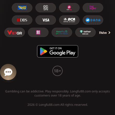
Thêm
Gambling can be addictive. Play responsibly. Longfu88.com only accepts
customers over 18 years of age.
2026 © Longfu88.com All rights reserved.