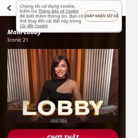
Chúng tôi sử dụng cookie,
kiểm tra
Thông báo về Cookie
để biết thêm thông tin. Bạn có
CHẤP NHẬN TẤT CẢ
thể thay đổi cài đặt này trong
Cài đặt Cookie
Main Lobby
Iconic 21
CHƠI THẬT