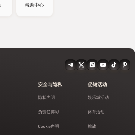
员
帮助中心
安全与隐私
促销活动
隐私声明
娱乐城活动
负责任博彩
体育活动
Cookie声明
挑战