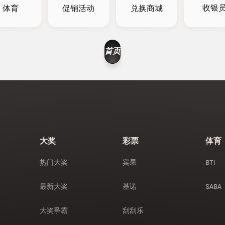
收银
体育
促销活动
兑换商城
首页
大奖
彩票
体育
热门大奖
宾果
BTi
最新大奖
基诺
SABA
大奖爭霸
刮刮乐