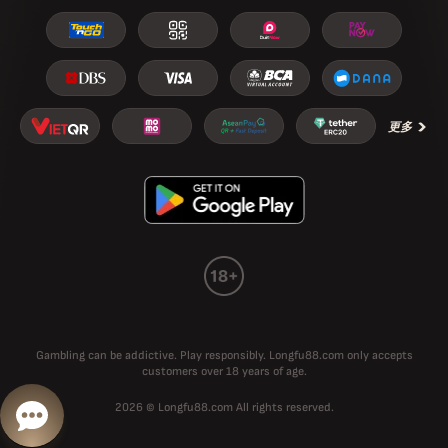
更多
Gambling can be addictive. Play responsibly. Longfu88.com only accepts
customers over 18 years of age.
2026 © Longfu88.com All rights reserved.