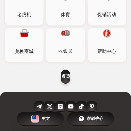
老虎机
体育
促销活动
收银员
兑换商城
帮助中心
首页
中文
帮助中心