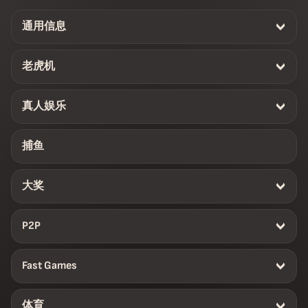
通用信息
老虎机
真人娱乐
捕鱼
大奖
P2P
Fast Games
体育