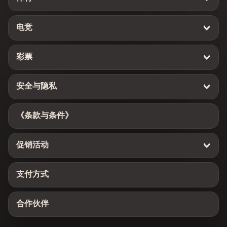
电竞
彩票
安全与隐私
《条款与条件》
促销活动
支付方式
合作伙伴