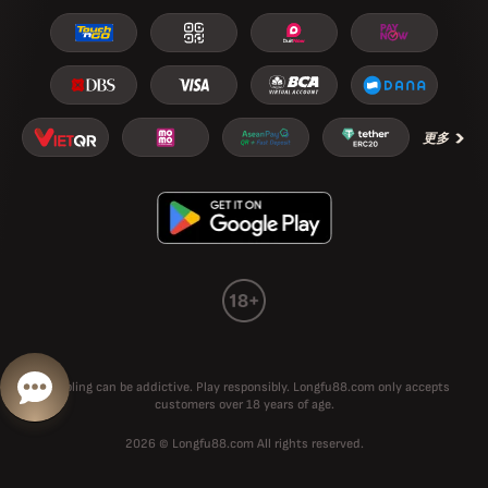
更多
Gambling can be addictive. Play responsibly. Longfu88.com only accepts
customers over 18 years of age.
2026 © Longfu88.com All rights reserved.