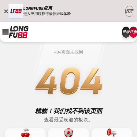
LONGFU88应用
打开
进入应用以获得最佳游戏体验
登录
注册
404页面未找到
糟糕！我们找不到该页面
查看最受欢迎的板块。