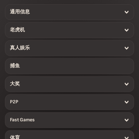
通用信息
老虎机
真人娱乐
捕鱼
大奖
P2P
Fast Games
体育