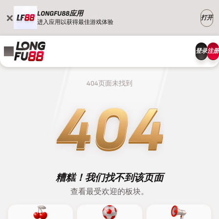
LONGFU88应用
打开
进入应用以获得最佳游戏体验
登录
注册
404页面未找到
糟糕！我们找不到该页面
查看最受欢迎的板块。