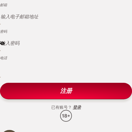
邮箱
密码
电话
注册
已有账号？
登录