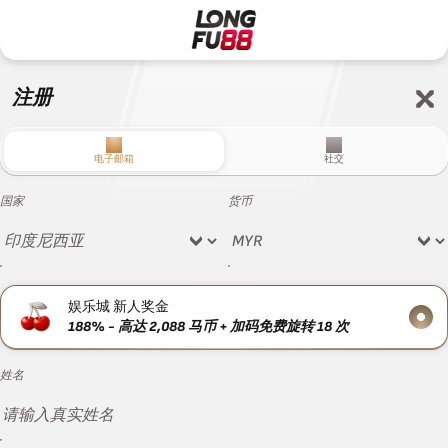
注册
电子邮箱
社交
国家
货币
娱乐城 新人奖金
188% - 高达 2,088 马币 + 加码免费旋转 18 次
姓名