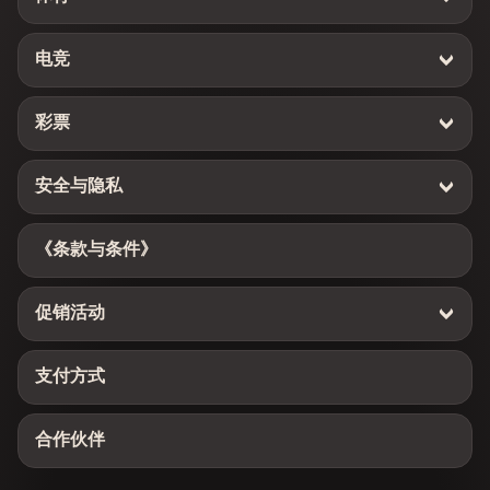
电竞
彩票
安全与隐私
《条款与条件》
促销活动
支付方式
合作伙伴