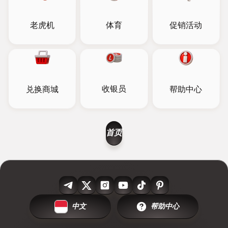
老虎机
体育
促销活动
收银员
兑换商城
帮助中心
首页
中文
帮助中心