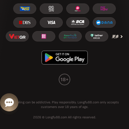
更多
Gambling can be addictive. Play responsibly. Longfu88.com only accepts
customers over 18 years of age.
2026 © Longfu88.com All rights reserved.