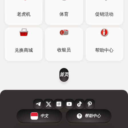
老虎机
体育
促销活动
收银员
兑换商城
帮助中心
首页
中文
帮助中心