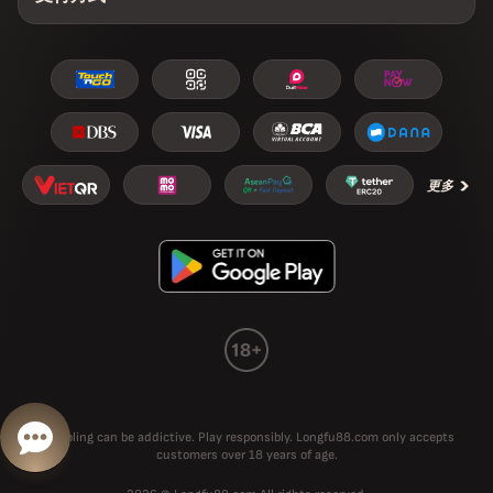
更多
Gambling can be addictive. Play responsibly. Longfu88.com only accepts
customers over 18 years of age.