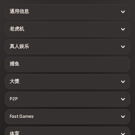
通用信息
老虎机
真人娱乐
捕鱼
大獎
P2P
Fast Games
体育