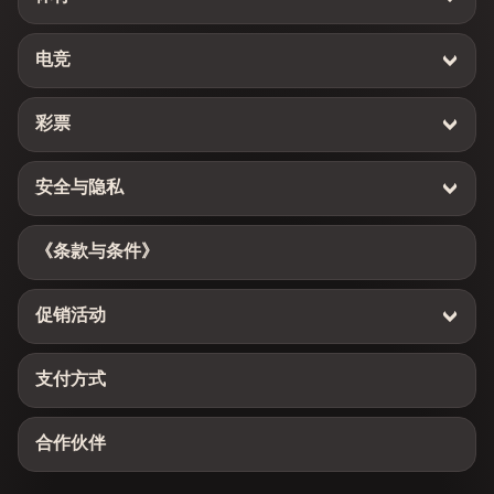
电竞
彩票
安全与隐私
《条款与条件》
促销活动
支付方式
合作伙伴