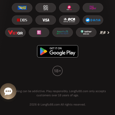
更多
Gambling can be addictive. Play responsibly. Longfu88.com only accepts
customers over 18 years of age.
2026 © Longfu88.com All rights reserved.