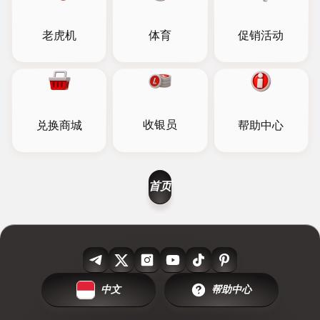
老虎机
体育
促销活动
收银员
兑换商城
帮助中心
首页
中文
帮助中心