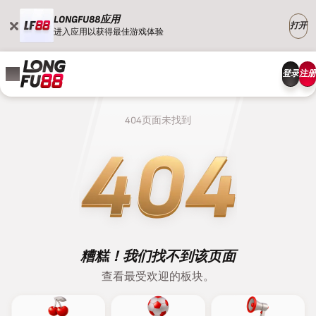
LONGFU88应用
打开
进入应用以获得最佳游戏体验
登录
注册
404页面未找到
糟糕！我们找不到该页面
查看最受欢迎的板块。