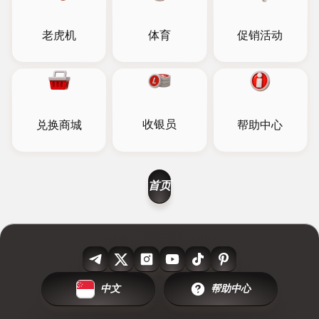
老虎机
体育
促销活动
收银员
兑换商城
帮助中心
首页
中文
帮助中心