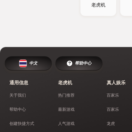
老虎机
中文
帮助中心
通用信息
老虎机
真人娱乐
关于我们
热门推荐
百家乐
帮助中心
最新游戏
百家乐
创建快捷方式
人气游戏
龙虎