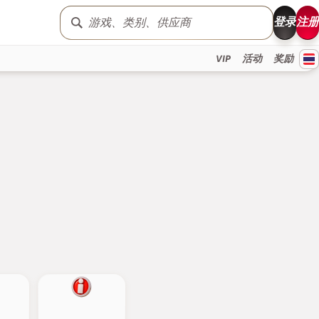
登录
注册
游戏、类别、供应商
VIP
活动
奖励