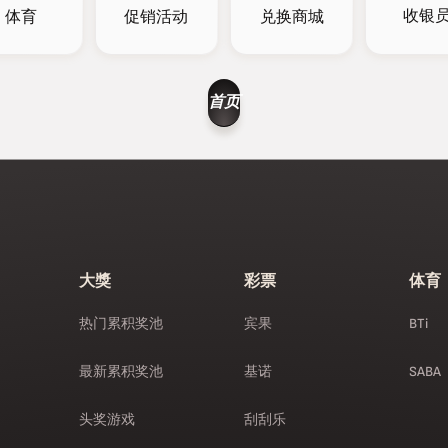
收银
体育
促销活动
兑换商城
首页
大獎
彩票
体育
热门累积奖池
宾果
BTi
最新累积奖池
基诺
SABA
头奖游戏
刮刮乐