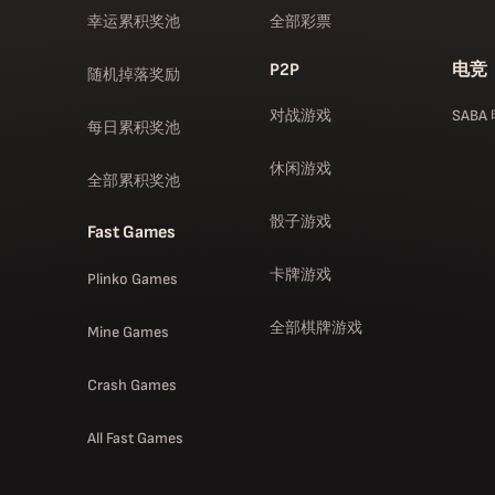
幸运累积奖池
全部彩票
P2P
电竞
随机掉落奖励
对战游戏
SABA
每日累积奖池
休闲游戏
全部累积奖池
骰子游戏
Fast Games
卡牌游戏
Plinko Games
全部棋牌游戏
Mine Games
Crash Games
All Fast Games