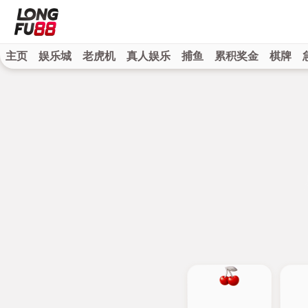
主页
娱乐城
老虎机
真人娱乐
捕鱼
累积奖金
棋牌