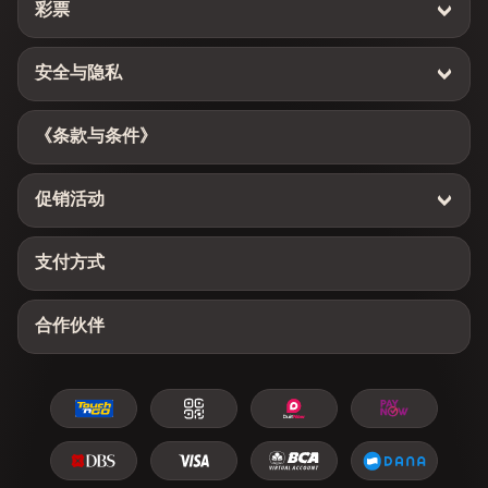
彩票
安全与隐私
《条款与条件》
促销活动
支付方式
合作伙伴