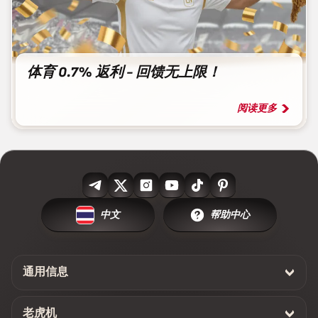
体育 0.7% 返利 - 回馈无上限！
阅读更多
中文
帮助中心
通用信息
老虎机