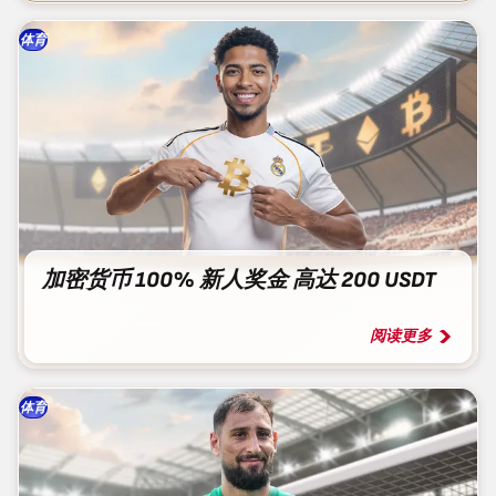
体育
加密货币 100% 新人奖金 高达 200 USDT
阅读更多
体育