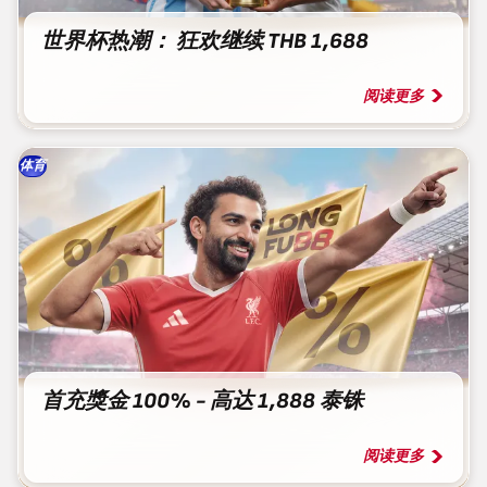
世界杯热潮： 狂欢继续 THB 1,688
阅读更多
体育
首充獎金 100% - 高达 1,888 泰铢
阅读更多