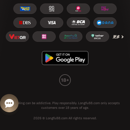
更多
Gambling can be addictive. Play responsibly. Longfu88.com only accepts
customers over 18 years of age.
2026 © Longfu88.com All rights reserved.