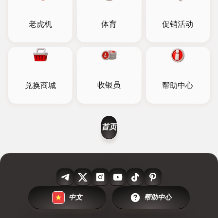
老虎机
体育
促销活动
收银员
兑换商城
帮助中心
首页
中文
帮助中心