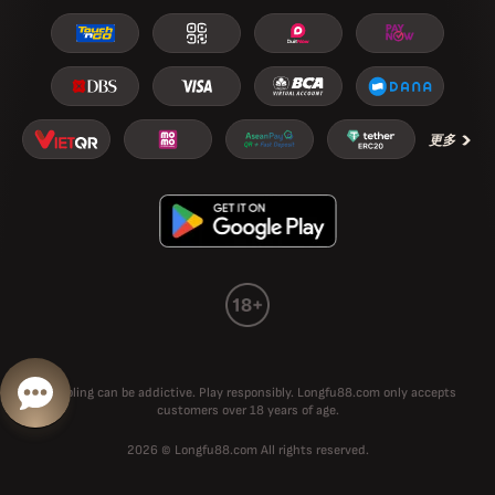
更多
Gambling can be addictive. Play responsibly. Longfu88.com only accepts
customers over 18 years of age.
2026 © Longfu88.com All rights reserved.