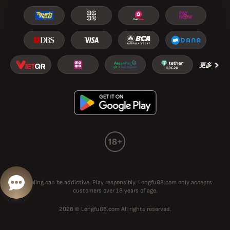
更多
Gambling can be addictive. Play responsibly. Longfu88.com only accepts
customers over 18 years of age.
2026 © Longfu88.com All rights reserved.