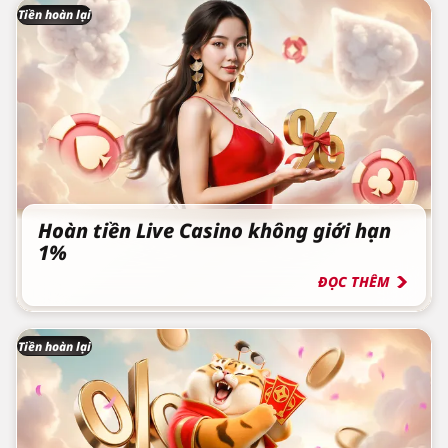
Tiền hoàn lại
Hoàn tiền Live Casino không giới hạn
1%
ĐỌC THÊM
Tiền hoàn lại