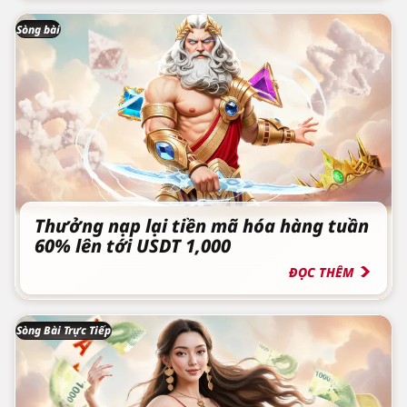
Sòng bài
Thưởng nạp lại tiền mã hóa hàng tuần
60% lên tới USDT 1,000
ĐỌC THÊM
Sòng Bài Trực Tiếp