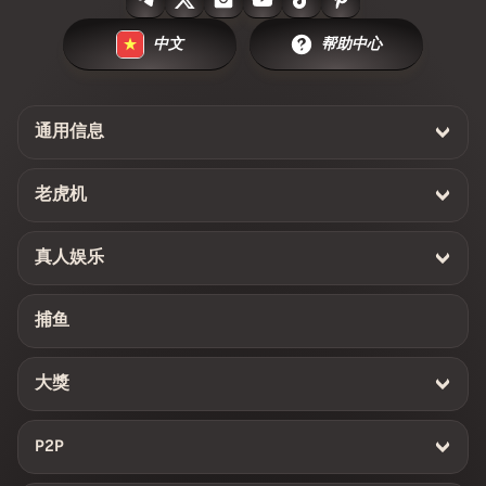
中文
帮助中心
通用信息
老虎机
真人娱乐
捕鱼
大獎
P2P