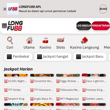
LONGFU88 APL
BUKA
Masuk ke dalam apl untuk permainan terbaik
LOG MASUK
PENDAFTARAN
Cari
Utama
Kasino
Slots
Kasino Langsung
Me
Pembekal
Jackpot hangat
Jackpot Baru
Jackpot Harian
BARU
10,001 Nights MegaWays
Dynamite Riches Megaways
Piggy Riches Megaways
Zeus Lightning MegaWays
777 Strike
777 Diamond Strike
Trillionaire MegaWays
Primate King Megaways
Serpent King
Jingle Ways Megaways
NFT Megaways
Golden Leprechaun Megaways
BARU