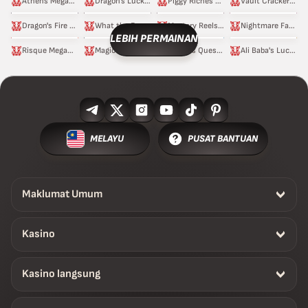
Athens MegaWays
Dragon's Luck Megaways
Piggy Riches 2 Megaways
Vault Cracker MegaWays
Dragon's Fire Megaways
What the Fox MegaWays
Mystery Reels Megaways
Nightmare Family Megaways
LEBIH PERMAINAN
Risque Megaways
Magic Powers Megaways
Gonzo's Quest Megaways
Ali Baba's Luck Megaways
MELAYU
PUSAT BANTUAN
Maklumat Umum
Kasino
Kasino langsung