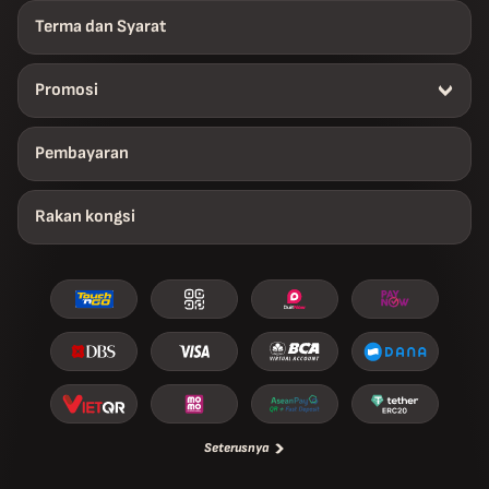
Terma dan Syarat
Promosi
Pembayaran
Rakan kongsi
Seterusnya