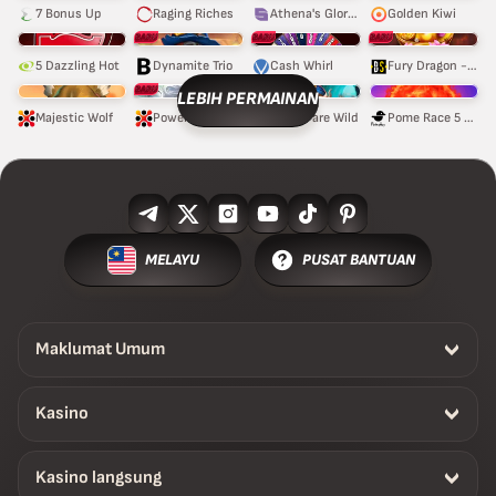
7 Bonus Up
Raging Riches
Athena's Glory - Hold & Hit
Golden Kiwi
BARU
BARU
BARU
5 Dazzling Hot
Dynamite Trio
Cash Whirl
Fury Dragon - Hold & Win
BARU
BARU
LEBIH PERMAINAN
Majestic Wolf
Power of Zeus
Miners are Wild
Pome Race 5 Sun Link
MELAYU
PUSAT BANTUAN
Maklumat Umum
Kasino
Kasino langsung