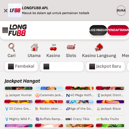
LONGFU88 APL
BUKA
Masuk ke dalam apl untuk permainan terbaik
LOG MASUK
PENDAFTARAN
Cari
Utama
Kasino
Slots
Kasino Langsung
Me
Pembekal
Jackpot hangat
Jackpot Baru
Jackpot Hangat
BARU
BARU
Jackpot Hunter
Caramelo Jackpot
40 Mega Hotfire
Jackpot District: City of Fortune
BARU
BARU
25 Coins Grand Gold Edition
Rockin Joker: Hold and Win
Age of the Gods - King of Olympus
Jackpot Blaze
Mighty Wild Panther: Grand Gold Edition
Buffalo Rampage - Hold & Hit
3 Crazy Tikis
Bulky Fruits
BARU
BARU