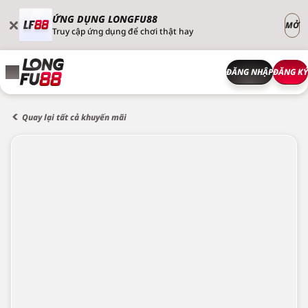
ỨNG DỤNG LONGFU88
MỞ
Truy cập ứng dụng để chơi thật hay
ĐĂNG NHẬP
ĐĂNG KÝ
Quay lại tất cả khuyến mãi