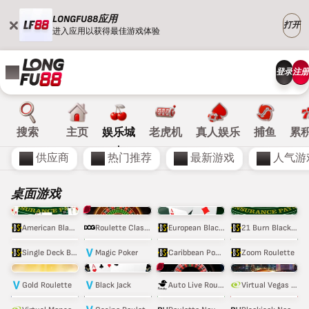
LONGFU88应用
打开
进入应用以获得最佳游戏体验
登录
注册
搜索
主页
娱乐城
老虎机
真人娱乐
捕鱼
累
供应商
热门推荐
最新游戏
人气游
桌面游戏
新
American Blackjack
Roulette Classic
European Blackjack
21 Burn Blackjack
Single Deck Blackjack
Magic Poker
Caribbean Poker
Zoom Roulette
新
Gold Roulette
Black Jack
Auto Live Roulette
Virtual Vegas Roulette