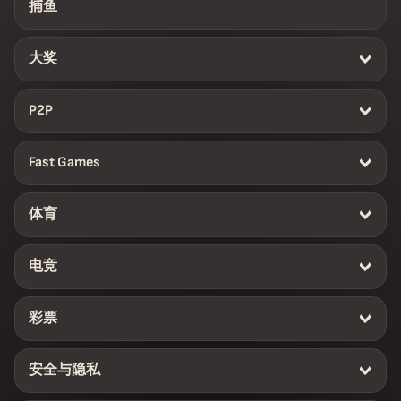
捕鱼
大奖
P2P
Fast Games
体育
电竞
彩票
安全与隐私