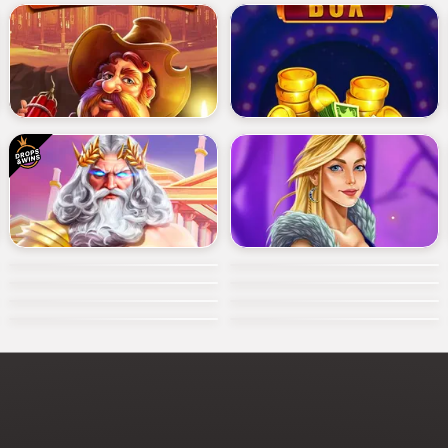
Bomb Bonanza
Cash Box
Gates of Olympus
Good Luck & Good Fortune