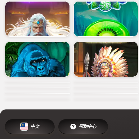
Spellmaster
Ice Mints
Congo Cash
Fortunes of Aztec
中文
帮助中心