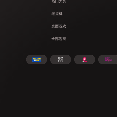
热门大奖
老虎机
桌面游戏
全部游戏