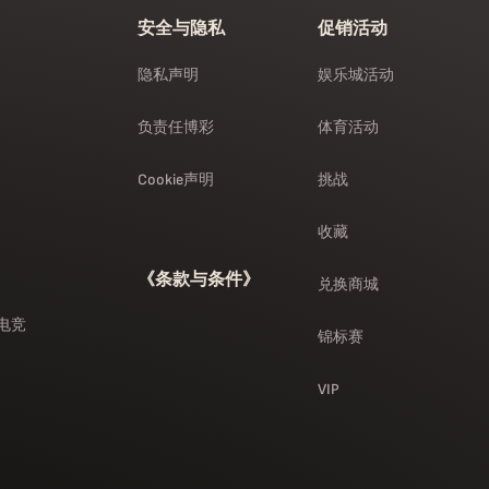
安全与隐私
促销活动
隐私声明
娱乐城活动
负责任博彩
体育活动
Cookie声明
挑战
收藏
《条款与条件》
兑换商城
 电竞
锦标赛
VIP