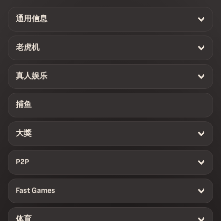
通用信息
老虎机
真人娱乐
捕鱼
大獎
P2P
Fast Games
体育