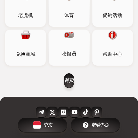
老虎机
体育
促销活动
收银员
兑换商城
帮助中心
首页
中文
帮助中心