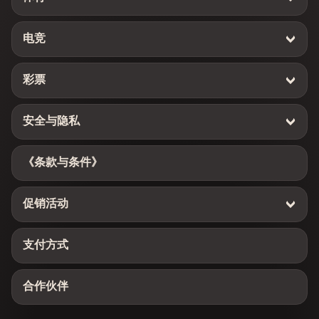
电竞
彩票
安全与隐私
《条款与条件》
促销活动
支付方式
合作伙伴