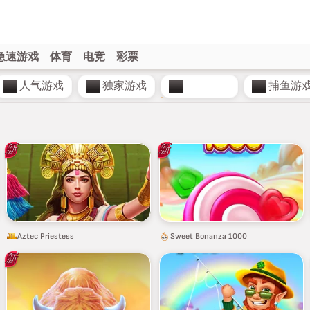
急速游戏
体育
电竞
彩票
人气游戏
独家游戏
购买奖励
捕鱼游
新
新
Aztec Priestess
Sweet Bonanza 1000
新