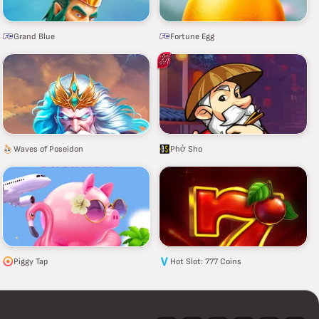
Grand Blue
Fortune Egg
新
Waves of Poseidon
Phở Sho
Piggy Tap
Hot Slot: 777 Coins