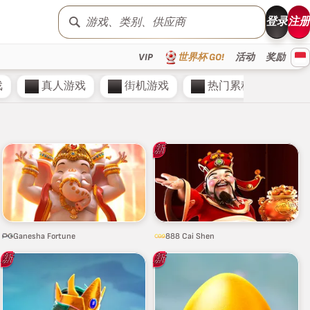
登录
注册
游戏、类别、供应商
VIP
世界杯 GO!
活动
奖励
戏
真人游戏
街机游戏
热门累积奖池
新
Ganesha Fortune
888 Cai Shen
新
新