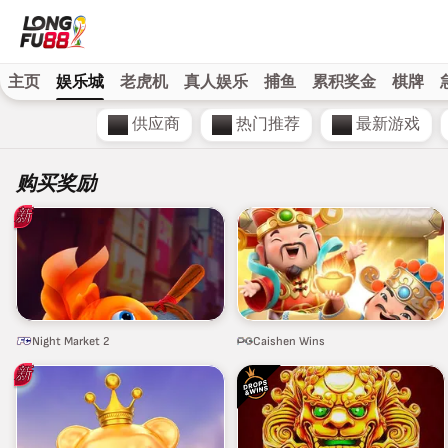
主页
娱乐城
老虎机
真人娱乐
捕鱼
累积奖金
棋牌
供应商
热门推荐
最新游戏
购买奖励
新
Night Market 2
Caishen Wins
新