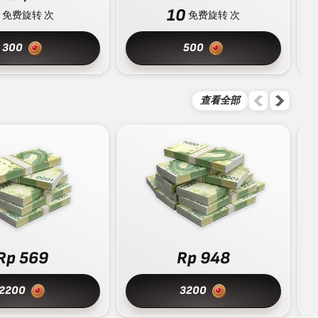
10
免费旋转 次
免费旋转 次
300
500
查看全部
Rp 569
Rp 948
2200
3200