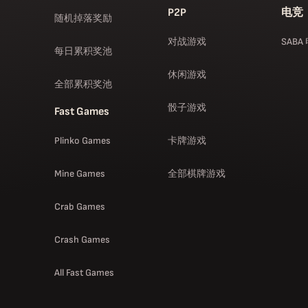
P2P
电竞
随机掉落奖励
对战游戏
SABA
每日累积奖池
休闲游戏
全部累积奖池
骰子游戏
Fast Games
Plinko Games
卡牌游戏
Mine Games
全部棋牌游戏
Crab Games
Crash Games
All Fast Games