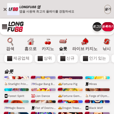
LONGFU88 앱
열기
앱을 사용해 최고의 플레이를 경험하세요
로그인
등록하기
검색
홈으로
카지노
슬롯
라이브 카지노
낚시
제공업체
상위
신규
인기 있는
슬롯
신규
신규
Starlight Princess Pachi
Sugar Bang Bang
Fortune Pig
Mines
신규
Forest Spirit
Lion Dance
Fortune Gems 2
Forge of Olympus
신규
신규
신규
신규
Magic Beans
Fist of Destruction
Dragon Treasure
Black Wolf
신규
신규
신규