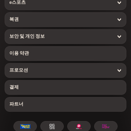
e스포츠
복권
보안 및 개인 정보
이용 약관
프로모션
결제
파트너