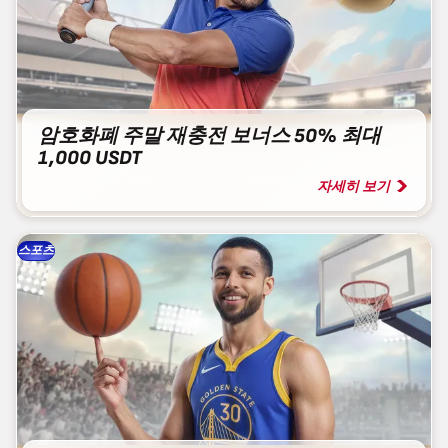
암호화폐 주말 재충전 보너스 50% 최대
1,000 USDT
자세히 보기
스포츠