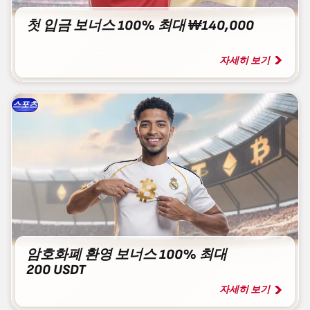
첫 입금 보너스 100% 최대 ₩140,000
자세히 보기
스포츠
암호화폐 환영 보너스 100% 최대
200 USDT
자세히 보기