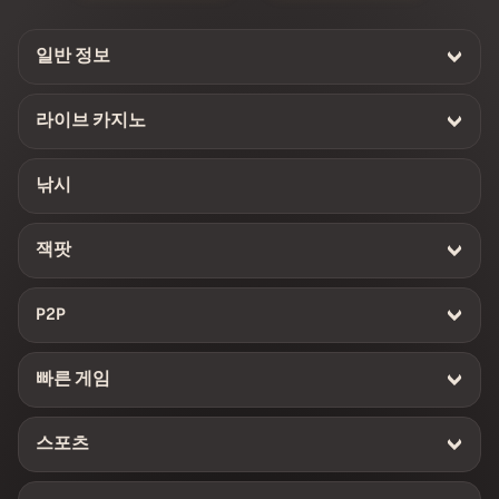
일반 정보
라이브 카지노
낚시
잭팟
P2P
빠른 게임
스포츠