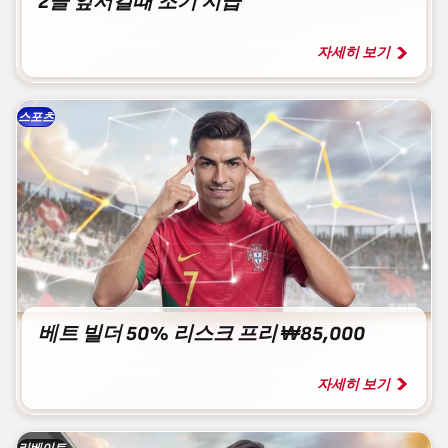
2골 앞서갈때 조기 지급
자세히 보기
스포츠
베트 빌더 50% 리스크 프리 ₩85,000
자세히 보기