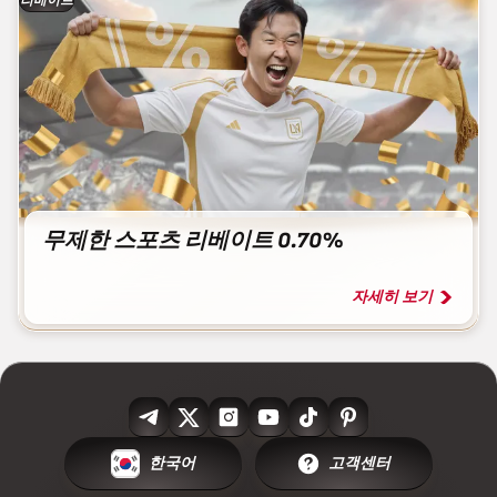
리베이트
무제한 스포츠 리베이트 0.70%
자세히 보기
한국어
고객센터