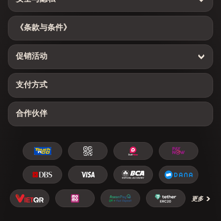
《条款与条件》
促销活动
支付方式
合作伙伴
更多