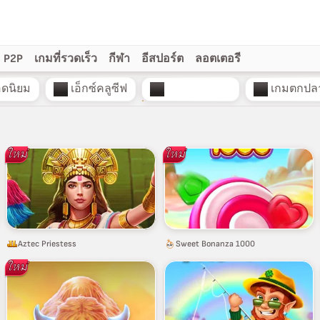
P2P
เกมที่รวดเร็ว
กีฬา
อีสปอร์ต
ลอตเตอรี
อดนิยม
เอ็กซ์คลูซีฟ
การซื้อโบนัส
เกมตกปล
ใหม่
ใหม่
Aztec Priestess
Sweet Bonanza 1000
ใหม่