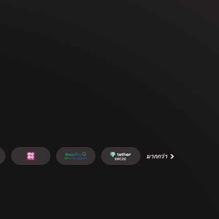
มากกว่า