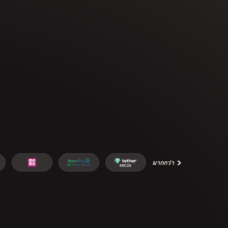
มากกว่า