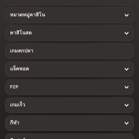
หมวดหมู่คาสิโน
คาสิโนสด
เกมตกปลา
แจ็คพอต
P2P
เกมเร็ว
กีฬา