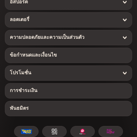
อีสปอร์ต
ลอตเตอรี่
ความปลอดภัยและความเป็นส่วนตัว
ข้อกำหนดและเงื่อนไข
โปรโมชั่น
การชำระเงิน
พันธมิตร